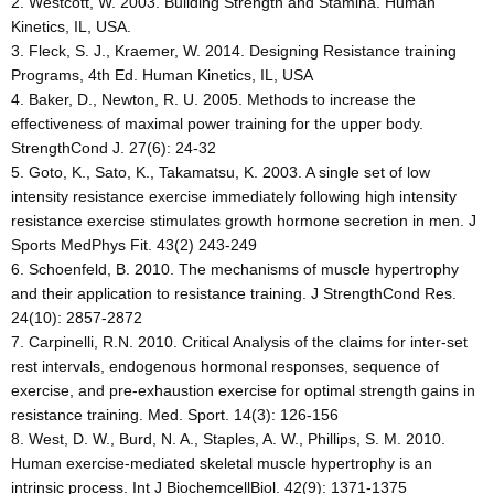
Westcott, W. 2003. Building Strength and Stamina. Human
Kinetics, IL, USA.
Fleck, S. J., Kraemer, W. 2014. Designing Resistance training
Programs, 4th Ed. Human Kinetics, IL, USA
Baker, D., Newton, R. U. 2005. Methods to increase the
effectiveness of maximal power training for the upper body.
StrengthCond J. 27(6): 24-32
Goto, K., Sato, K., Takamatsu, K. 2003. A single set of low
intensity resistance exercise immediately following high intensity
resistance exercise stimulates growth hormone secretion in men. J
Sports MedPhys Fit. 43(2) 243-249
Schoenfeld, B. 2010. The mechanisms of muscle hypertrophy
and their application to resistance training. J StrengthCond Res.
24(10): 2857-2872
Carpinelli, R.N. 2010. Critical Analysis of the claims for inter-set
rest intervals, endogenous hormonal responses, sequence of
exercise, and pre-exhaustion exercise for optimal strength gains in
resistance training. Med. Sport. 14(3): 126-156
West, D. W., Burd, N. A., Staples, A. W., Phillips, S. M. 2010.
Human exercise-mediated skeletal muscle hypertrophy is an
intrinsic process. Int J BiochemcellBiol. 42(9): 1371-1375