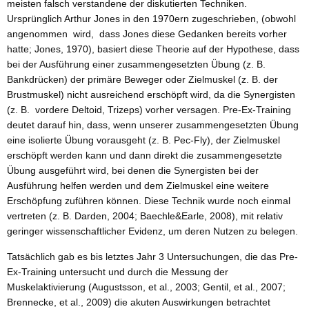
meisten falsch verstandene der diskutierten Techniken.
Ursprünglich Arthur Jones in den 1970ern zugeschrieben, (obwohl
angenommen wird, dass Jones diese Gedanken bereits vorher
hatte; Jones, 1970), basiert diese Theorie auf der Hypothese, dass
bei der Ausführung einer zusammengesetzten Übung (z. B.
Bankdrücken) der primäre Beweger oder Zielmuskel (z. B. der
Brustmuskel) nicht ausreichend erschöpft wird, da die Synergisten
(z. B. vordere Deltoid, Trizeps) vorher versagen. Pre-Ex-Training
deutet darauf hin, dass, wenn unserer zusammengesetzten Übung
eine isolierte Übung vorausgeht (z. B. Pec-Fly), der Zielmuskel
erschöpft werden kann und dann direkt die zusammengesetzte
Übung ausgeführt wird, bei denen die Synergisten bei der
Ausführung helfen werden und dem Zielmuskel eine weitere
Erschöpfung zuführen können. Diese Technik wurde noch einmal
vertreten (z. B. Darden, 2004; Baechle&Earle, 2008), mit relativ
geringer wissenschaftlicher Evidenz, um deren Nutzen zu belegen.
Tatsächlich gab es bis letztes Jahr 3 Untersuchungen, die das Pre-
Ex-Training untersucht und durch die Messung der
Muskelaktivierung (Augustsson, et al., 2003; Gentil, et al., 2007;
Brennecke, et al., 2009) die akuten Auswirkungen betrachtet