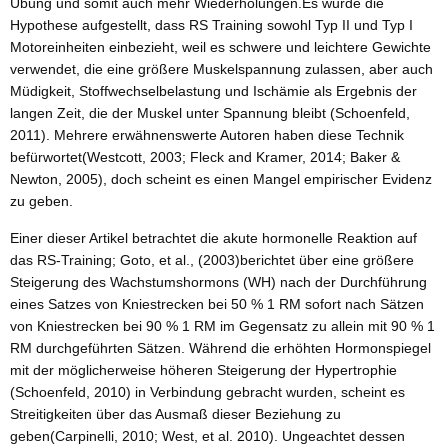
Übung und somit auch mehr Wiederholungen.Es wurde die
Hypothese aufgestellt, dass RS Training sowohl Typ II und Typ I
Motoreinheiten einbezieht, weil es schwere und leichtere Gewichte
verwendet, die eine größere Muskelspannung zulassen, aber auch
Müdigkeit, Stoffwechselbelastung und Ischämie als Ergebnis der
langen Zeit, die der Muskel unter Spannung bleibt (Schoenfeld,
2011). Mehrere erwähnenswerte Autoren haben diese Technik
befürwortet(Westcott, 2003; Fleck and Kramer, 2014; Baker &
Newton, 2005), doch scheint es einen Mangel empirischer Evidenz
zu geben.
Einer dieser Artikel betrachtet die akute hormonelle Reaktion auf
das RS-Training; Goto, et al., (2003)berichtet über eine größere
Steigerung des Wachstumshormons (WH) nach der Durchführung
eines Satzes von Kniestrecken bei 50 % 1 RM sofort nach Sätzen
von Kniestrecken bei 90 % 1 RM im Gegensatz zu allein mit 90 % 1
RM durchgeführten Sätzen. Während die erhöhten Hormonspiegel
mit der möglicherweise höheren Steigerung der Hypertrophie
(Schoenfeld, 2010) in Verbindung gebracht wurden, scheint es
Streitigkeiten über das Ausmaß dieser Beziehung zu
geben(Carpinelli, 2010; West, et al. 2010). Ungeachtet dessen