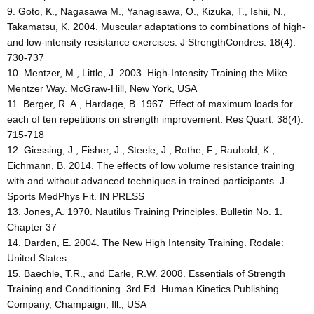
Goto, K., Nagasawa M., Yanagisawa, O., Kizuka, T., Ishii, N.,
Takamatsu, K. 2004. Muscular adaptations to combinations of high-
and low-intensity resistance exercises. J StrengthCondres. 18(4):
730-737
Mentzer, M., Little, J. 2003. High-Intensity Training the Mike
Mentzer Way. McGraw-Hill, New York, USA
Berger, R. A., Hardage, B. 1967. Effect of maximum loads for
each of ten repetitions on strength improvement. Res Quart. 38(4):
715-718
Giessing, J., Fisher, J., Steele, J., Rothe, F., Raubold, K.,
Eichmann, B. 2014. The effects of low volume resistance training
with and without advanced techniques in trained participants. J
Sports MedPhys Fit. IN PRESS
Jones, A. 1970. Nautilus Training Principles. Bulletin No. 1.
Chapter 37
Darden, E. 2004. The New High Intensity Training. Rodale:
United States
Baechle, T.R., and Earle, R.W. 2008. Essentials of Strength
Training and Conditioning. 3rd Ed. Human Kinetics Publishing
Company, Champaign, Ill., USA