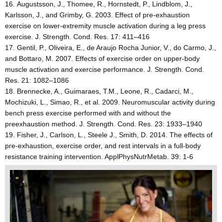
Augustsson, J., Thomee, R., Hornstedt, P., Lindblom, J.,
Karlsson, J., and Grimby, G. 2003. Effect of pre-exhaustion
exercise on lower-extremity muscle activation during a leg press
exercise. J. Strength. Cond. Res. 17: 411–416
Gentil, P., Oliveira, E., de Araujo Rocha Junior, V., do Carmo, J.,
and Bottaro, M. 2007. Effects of exercise order on upper-body
muscle activation and exercise performance. J. Strength. Cond.
Res. 21: 1082–1086
Brennecke, A., Guimaraes, T.M., Leone, R., Cadarci, M.,
Mochizuki, L., Simao, R., et al. 2009. Neuromuscular activity during
bench press exercise performed with and without the
preexhaustion method. J. Strength. Cond. Res. 23: 1933–1940
Fisher, J., Carlson, L., Steele J., Smith, D. 2014. The effects of
pre-exhaustion, exercise order, and rest intervals in a full-body
resistance training intervention. ApplPhysNutrMetab. 39: 1-6