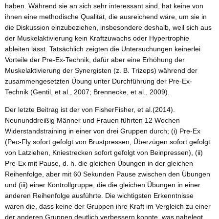
haben. Während sie an sich sehr interessant sind, hat keine von
ihnen eine methodische Qualität, die ausreichend wäre, um sie in
die Diskussion einzubeziehen, insbesondere deshalb, weil sich aus
der Muskelaktivierung kein Kraftzuwachs oder Hypertrophie
ableiten lässt. Tatsächlich zeigten die Untersuchungen keinerlei
Vorteile der Pre-Ex-Technik, dafür aber eine Erhöhung der
Muskelaktivierung der Synergisten (z. B. Trizeps) während der
zusammengesetzten Übung unter Durchführung der Pre-Ex-
Technik (Gentil, et al., 2007; Brennecke, et al., 2009).
Der letzte Beitrag ist der von FisherFisher, et al.(2014).
Neununddreißig Männer und Frauen führten 12 Wochen
Widerstandstraining in einer von drei Gruppen durch; (i) Pre-Ex
(Pec-Fly sofort gefolgt von Brustpressen, Überzügen sofort gefolgt
von Latziehen, Kniestrecken sofort gefolgt von Beinpressen), (ii)
Pre-Ex mit Pause, d. h. die gleichen Übungen in der gleichen
Reihenfolge, aber mit 60 Sekunden Pause zwischen den Übungen
und (iii) einer Kontrollgruppe, die die gleichen Übungen in einer
anderen Reihenfolge ausführte. Die wichtigsten Erkenntnisse
waren die, dass keine der Gruppen ihre Kraft im Vergleich zu einer
der anderen Gruppen deutlich verbessern konnte, was nahelegt,