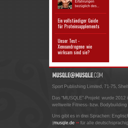
Erfahrungen
bezüglich des...
Ein vollständiger Guide
für Proteinsupplements
Unser Test -
Xenoandrogene: wie
wirksam sind sie?
Sport Publishing Limited, 71-75, S
Das “MUSQLE”-Projekt wurde 2012 ins
weltweite Fitness- bzw. Bodybuilding
Uns gibt es in drei Sprachen: Englisch
(
musqle.de
für alle deutschsprachi