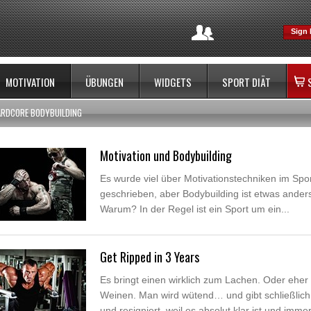
Sign 
MOTIVATION
ÜBUNGEN
WIDGETS
SPORT DIÄT
ARDCORE BODYBUILDING
Motivation und Bodybuilding
Es wurde viel über Motivationstechniken im Spo
geschrieben, aber Bodybuilding ist etwas ander
Warum? In der Regel ist ein Sport um ein...
Get Ripped in 3 Years
Es bringt einen wirklich zum Lachen. Oder eher
Weinen. Man wird wütend… und gibt schließlich
und resigniert, weil es absolut klar ist und immer