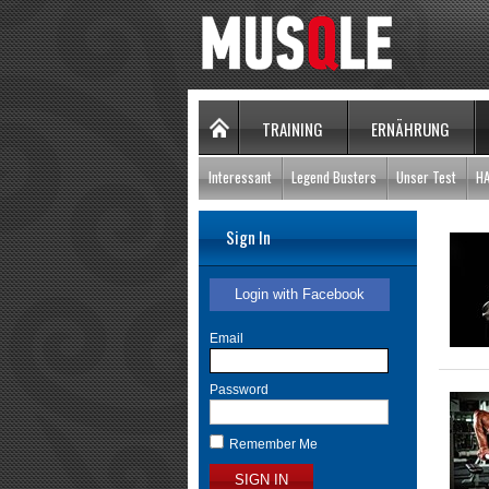
TRAINING
ERNÄHRUNG
Interessant
Legend Busters
Unser Test
H
Sign In
Login with Facebook
Email
Password
Remember Me
SIGN IN