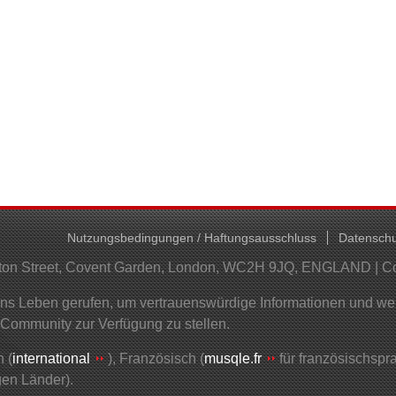
Nutzungsbedingungen / Haftungsausschluss
Datenschu
helton Street, Covent Garden, London, WC2H 9JQ, ENGLAND | 
 Leben gerufen, um vertrauenswürdige Informationen und wertv
 Community zur Verfügung zu stellen.
 (
international
), Französisch (
musqle.fr
für französischsp
gen Länder).