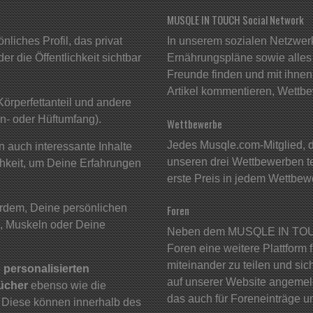
MUSQLE IN TOUCH Social Network
liches Profil, das privat
In unserem sozialen Netzwer
r die Öffentlichkeit sichtbar
Ernährungspläne sowie alles 
Freunde finden und mit ihnen 
Artikel kommentieren, Wettbe
Körperfettanteil und andere
n- oder Hüftumfang).
Wettbewerbe
Jedes Musqle.com-Mitglied, da
 auch interessante Inhalte
unseren drei Wettbewerben t
chkeit, um Deine Erfahrungen
erste Preis in jedem Wettbew
rdem, Deine persönlichen
Foren
, Muskeln oder Deine
Neben dem MUSQLE IN TOUC
Foren eine weitere Plattform 
miteinander zu teilen und si
e
personalisierten
auf unserer Website angemelde
bücher
ebenso wie die
das auch für Foreneinträge u
. Diese können innerhalb des