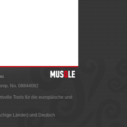
tz
Comp. No. 08844082
olle Tools für die europäische und
rachige Länder) und Deutsch