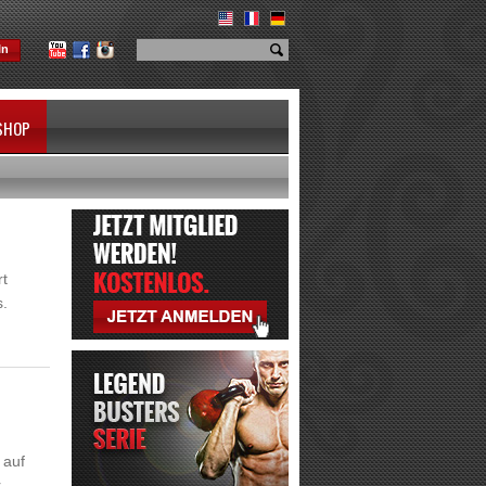
In
SHOP
rt
s.
 auf
...