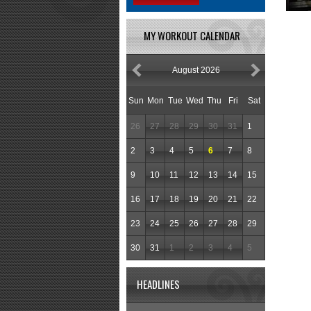
MY WORKOUT CALENDAR
August 2026
Sun
Mon
Tue
Wed
Thu
Fri
Sat
26
27
28
29
30
31
1
2
3
4
5
6
7
8
9
10
11
12
13
14
15
16
17
18
19
20
21
22
23
24
25
26
27
28
29
30
31
1
2
3
4
5
HEADLINES