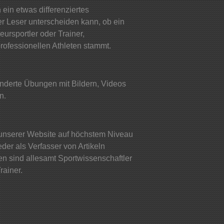
 ein etwas differenziertes
er Leser unterscheiden kann, ob ein
ursportler oder Trainer,
rofessionellen Athleten stammt.
nderte Übungen mit Bildern, Videos
n.
e unserer Website auf höchstem Niveau
jeder als Verfasser von Artikeln
 sind allesamt Sportwissenschaftler
rainer.