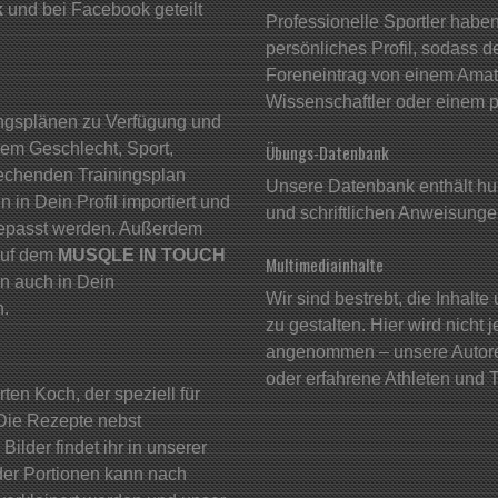
k
und bei Facebook geteilt
Professionelle Sportler haben
persönliches Profil, sodass d
Foreneintrag von einem Amate
Wissenschaftler oder einem p
ingsplänen zu Verfügung und
nem Geschlecht, Sport,
Übungs-Datenbank
rechenden Trainingsplan
Unsere Datenbank enthält hu
in Dein Profil importiert und
und schriftlichen Anweisunge
gepasst werden. Außerdem
auf dem
MUSQLE IN TOUCH
Multimediainhalte
nn auch in Dein
Wir sind bestrebt, die Inhalt
n.
zu gestalten. Hier wird nicht 
angenommen – unsere Autoren
oder erfahrene Athleten und T
ten Koch, der speziell für
. Die Rezepte nebst
lder findet ihr in unserer
der Portionen kann nach