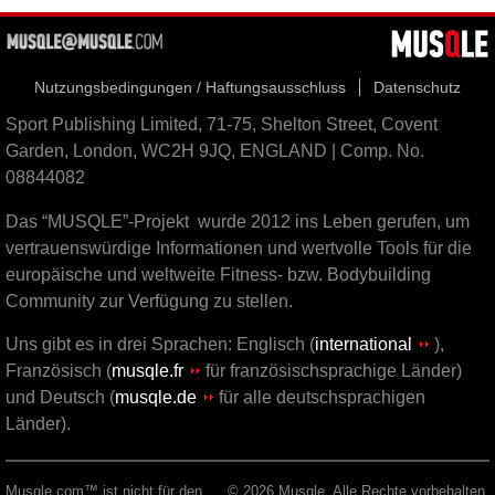
Nutzungsbedingungen / Haftungsausschluss
Datenschutz
Sport Publishing Limited, 71-75, Shelton Street, Covent
Garden, London, WC2H 9JQ, ENGLAND | Comp. No.
08844082
Das “MUSQLE”-Projekt wurde 2012 ins Leben gerufen, um
vertrauenswürdige Informationen und wertvolle Tools für die
europäische und weltweite Fitness- bzw. Bodybuilding
Community zur Verfügung zu stellen.
Uns gibt es in drei Sprachen: Englisch (
international
),
Französisch (
musqle.fr
für französischsprachige Länder)
und Deutsch (
musqle.de
für alle deutschsprachigen
Länder).
Musqle.com™ ist nicht für den
© 2026 Musqle. Alle Rechte vorbehalten.