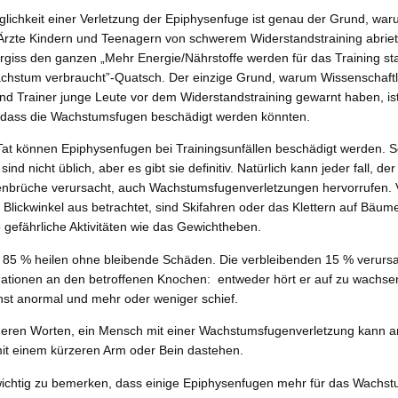
glichkeit einer Verletzung der Epiphysenfuge ist genau der Grund, wa
 Ärzte Kindern und Teenagern von schwerem Widerstandstraining abriet
rgiss den ganzen „Mehr Energie/Nährstoffe werden für das Training stat
chstum verbraucht”-Quatsch. Der einzige Grund, warum Wissenschaftl
nd Trainer junge Leute vor dem Widerstandstraining gewarnt haben, is
, dass die Wachstumsfugen beschädigt werden könnten.
 Tat können Epiphysenfugen bei Trainingsunfällen beschädigt werden. 
 sind nicht üblich, aber es gibt sie definitiv. Natürlich kann jeder fall, der
nbrüche verursacht, auch Wachstumsfugenverletzungen hervorrufen.
Blickwinkel aus betrachtet, sind Skifahren oder das Klettern auf Bäum
gefährliche Aktivitäten wie das Gewichtheben.
 85 % heilen ohne bleibende Schäden. Die verbleibenden 15 % verurs
ationen an den betroffenen Knochen: entweder hört er auf zu wachse
hst anormal und mehr oder weniger schief.
deren Worten, ein Mensch mit einer Wachstumsfugenverletzung kann 
it einem kürzeren Arm oder Bein dastehen.
 wichtig zu bemerken, dass einige Epiphysenfugen mehr für das Wachs