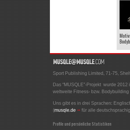
Motiv
Bodyb
Sport Publishing Limited, 71-75, S
Das “MUSQLE”-Projekt wurde 2012 ins
weltweite Fitness- bzw. Bodybuilding
Uns gibt es in drei Sprachen: Englisch
(
musqle.de
für alle deutschsprachi
Profile und persönliche Statistiken