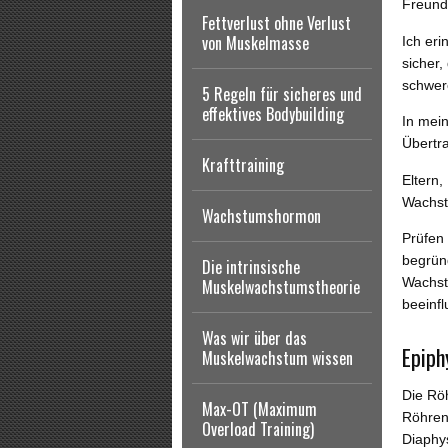
Freunde
Fettverlust ohne Verlust
von Muskelmasse
Ich eri
sicher,
schwer
5 Regeln für sicheres und
effektives Bodybuilding
In mein
Übertra
Krafttraining
Eltern
Wachstu
Wachstumshormon
Prüfen 
begründ
Die intrinsische
Wachst
Muskelwachstumstheorie
beeinf
Was wir über das
Epiph
Muskelwachstum wissen
Die Röh
Max-OT (Maximum
Röhren
Overload Training)
Diaphy