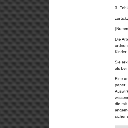
3. Fehl
zurück
(Numme
Die Arb
ordnun
Kinder 
Sie erk
als bei
Eine an
paper: 
Auswirk
wissens
die mit
angeme
sicher