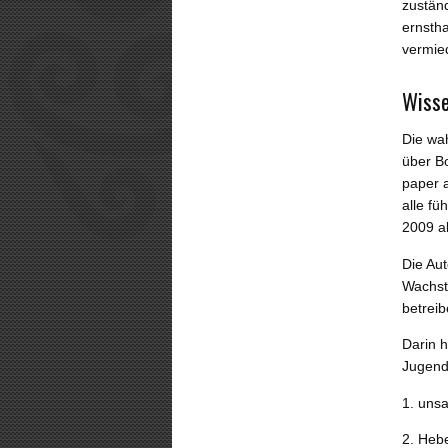
zustän
ernstha
vermie
Wisse
Die wa
über Bo
paper 
alle fü
2009 ak
Die Au
Wachst
betreib
Darin h
Jugendl
1. uns
2. Heb