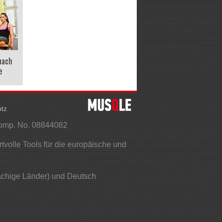
nach
e
tz
Comp. No. 08844082
olle Tools für die europäische und
rachige Länder) und Deutsch