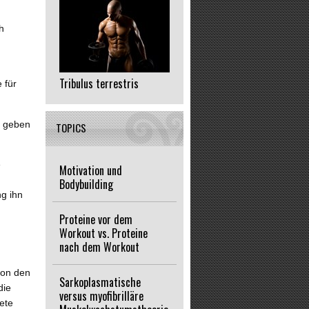
h
h
Tribulus terrestris
 für
, geben
TOPICS
e
Motivation und
Bodybuilding
g ihn
Proteine vor dem
Workout vs. Proteine
nach dem Workout
von den
Sarkoplasmatische
die
versus myofibrilläre
ete