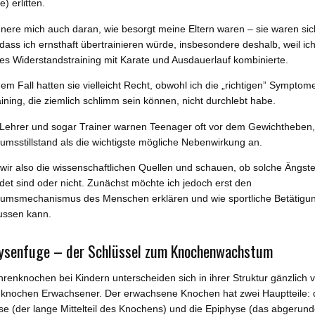
) erlitten.
nnere mich auch daran, wie besorgt meine Eltern waren – sie waren sic
 dass ich ernsthaft übertrainieren würde, insbesondere deshalb, weil ic
es Widerstandstraining mit Karate und Ausdauerlauf kombinierte.
em Fall hatten sie vielleicht Recht, obwohl ich die „richtigen” Symptome
ining, die ziemlich schlimm sein können, nicht durchlebt habe.
, Lehrer und sogar Trainer warnen Teenager oft vor dem Gewichtheben
msstillstand als die wichtigste mögliche Nebenwirkung an.
wir also die wissenschaftlichen Quellen und schauen, ob solche Ängst
et sind oder nicht. Zunächst möchte ich jedoch erst den
umsmechanismus des Menschen erklären und wie sportliche Betätigun
lussen kann.
ysenfuge – der Schlüssel zum Knochenwachstum
renknochen bei Kindern unterscheiden sich in ihrer Struktur gänzlich 
knochen Erwachsener. Der erwachsene Knochen hat zwei Hauptteile: 
se (der lange Mittelteil des Knochens) und die Epiphyse (das abgerund