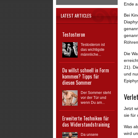
Ende a
LATEST ARTICLES
Bei Kin
Diaphy
genann
Testosteron
genannt
Röhren
Testosteron ist
das wichtigste
Die Wa
männliche...
erreich
21). Di
Du willst schnell in Form
und nu
kommen? Tipps für
Epiphys
diesen Sommer
Der Sommer steht
Verle
vor der Tür und
wenn Du am...
Jetzt w
sie fü
Erweiterte Techniken für
das Widerstandstraining
Was ab
wird u
Da unsere