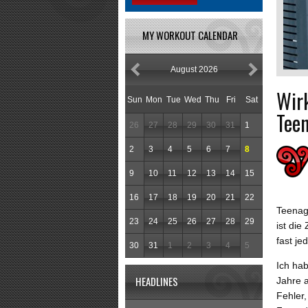
MY WORKOUT CALENDAR
August 2026
Wir
Sun
Mon
Tue
Wed
Thu
Fri
Sat
Tee
26
27
28
29
30
31
1
2
3
4
5
6
7
8
9
10
11
12
13
14
15
16
17
18
19
20
21
22
Teenag
23
24
25
26
27
28
29
ist die
fast j
30
31
1
2
3
4
5
Ich hab
HEADLINES
Jahre a
Fehler,