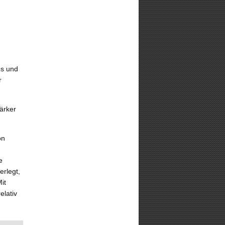
es und
r
ärker
on
e
erlegt,
it
lativ