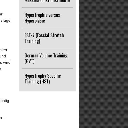
Muskelwachstumstheorie
Hypertrophie versus
er
Hyperplasie
msfuge
FST-7 (Fascial Stretch
Training)
lter
German Volume Training
 und
(GVT)
s wird
e
Hypertrophy Specific
Training (HST)
chtig
n –