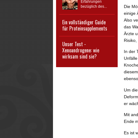
Erfahrungen
Die Mö
bezüglich des...
einige
Also ve
Ein vollständiger Guide
das Wa
für Proteinsupplements
Ärzte u
Risiko
Unser Test -
Xenoandrogene: wie
In der
wirksam sind sie?
Unfälle
Knoche
diesem 
ebenso 
Um die
Deform
er wäc
Mit an
Ende m
Es ist