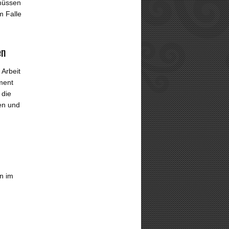
 müssen
m Falle
en
Arbeit
ement
 die
ben und
en im