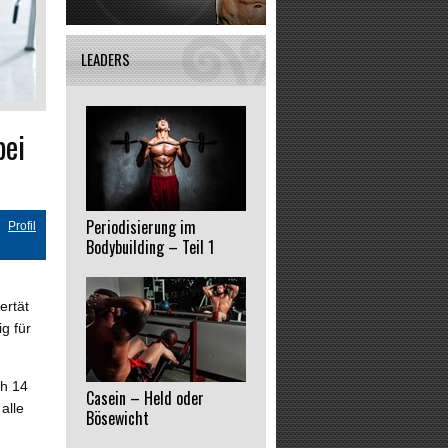
LEADERS
bei
Periodisierung im
Profil
Bodybuilding – Teil 1
ertät
g für
ch 14
Casein – Held oder
alle
Bösewicht