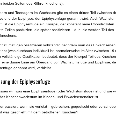
n beiden Seiten des Röhrenknochens).
dern und Teenagern im Wachstum gibt es einen dritten Teil zwischen d
se und der Epiphyse, der Epiphysenfuge genannt wird. Auch Wachstu
t, ist die Epiphysenfuge ein Knorpel, der konstant neue Chondrozyten
e Zellen produziert, die später ossifizieren – d. h. sie werden Teil des
knochens.
chstumsfugen ossifizieren vollständig nachdem man das Erwachsenena
t hat (was durchaus individuell ist, normalerweise im Alter zwischen 19
e vollständige Ossifikation bedeutet, dass der Knorpel Teil des Knochen
r eine dünne Linie am Übergang von Wachstumsfuge und Epiphyse, di
enfuge genannt wird, verbleibt.
tzung der Epiphysenfuge
issen wir, was eine Epiphysenfuge (oder Wachstumsfuge) ist und wie wi
r das Knochenwachstum im Kindes- und Erwachsenenalter ist.
er passiert, wenn sie verletzt – gebrochen, gequetscht oder verschobe
nd was geschieht mit dem betroffenen Knochen?