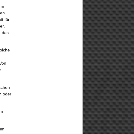
rum
en.
t für
er,
t das
Solche
 Von
e
achen
n oder
am
tum