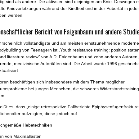
dig sind als andere. Die aktivsten sind diejenigen am Knie. Deswegen
fte Knieverletzungen während der Kindheit und in der Pubertät in jede
den werden.
nschaftlicher Bericht von Faigenbaum und andere Studi
hrscheinlich vollständigste und am meisten ernstzunehmende moderne 
dybuilding von Teenagern ist „Youth resistance training: position stat
and literature review” von A.D. Faigenbaum und zehn anderen Autoren,
hrende, medizinische Autoritäten sind. Die Arbeit wurde 1996 geschrie
tualisiert.
toren beschäftigen sich insbesondere mit dem Thema möglicher
umsprobleme bei jungen Menschen, die schweres Widerstandstraining
en.
eißt es, dass „einige retrospektive Fallberichte Epiphysenfugenfraktur
ichenalter aufzeigten, diese jedoch auf:
achgemäße Hebetechniken
en von Maximallasten