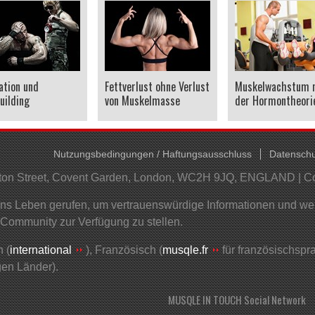
ation und
Fettverlust ohne Verlust
Muskelwachstum 
uilding
von Muskelmasse
der Hormontheori
Nutzungsbedingungen / Haftungsausschluss
Datenschu
helton Street, Covent Garden, London, WC2H 9JQ, ENGLAND | 
 Leben gerufen, um vertrauenswürdige Informationen und wertv
 Community zur Verfügung zu stellen.
 (
international
), Französisch (
musqle.fr
für französischsp
gen Länder).
MUSQLE IN TOUCH Social Network