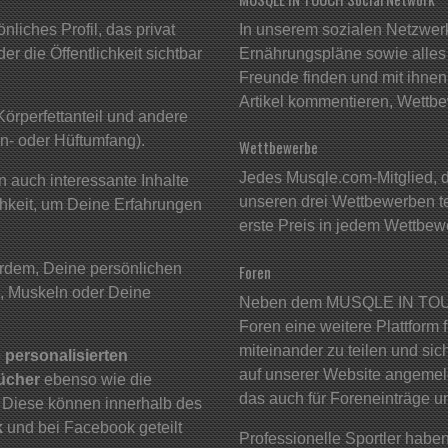
liches Profil, das privat
In unserem sozialen Netzwer
r die Öffentlichkeit sichtbar
Ernährungspläne sowie alles 
Freunde finden und mit ihnen 
Artikel kommentieren, Wettbe
Körperfettanteil und andere
n- oder Hüftumfang).
Wettbewerbe
Jedes Musqle.com-Mitglied, da
 auch interessante Inhalte
unseren drei Wettbewerben t
chkeit, um Deine Erfahrungen
erste Preis in jedem Wettbew
rdem, Deine persönlichen
Foren
, Muskeln oder Deine
Neben dem MUSQLE IN TOUC
Foren eine weitere Plattform 
miteinander zu teilen und si
e
personalisierten
auf unserer Website angemelde
bücher
ebenso wie die
das auch für Foreneinträge u
. Diese können innerhalb des
k
und bei Facebook geteilt
Professionelle Sportler haben