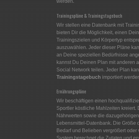
werden.
Trainingspläne & Trainingstagebuch
Wir stellen eine Datenbank mit Train
bieten Dir die Möglichkeit, einen Dei
Trainingszielen und Körpertyp entsp
auszuwählen. Jeder dieser Pläne kann 
an Deine speziellen Bedürfnisse an
kannst Du Deinen Plan mit anderen 
Social Network teilen. Jeder Plan ka
Trainingstagebuch
importiert werde
Ernährungspläne
Wir beschäftigen einen hochqualifizier
Sportler köstliche Mahlzeiten kreiert
Nährwerten sowie die dazugehörigen Bi
Lebensmittel-Datenbank. Die Größe 
Bedarf und Belieben vergrößert oder 
System berechnet die Zutaten und en