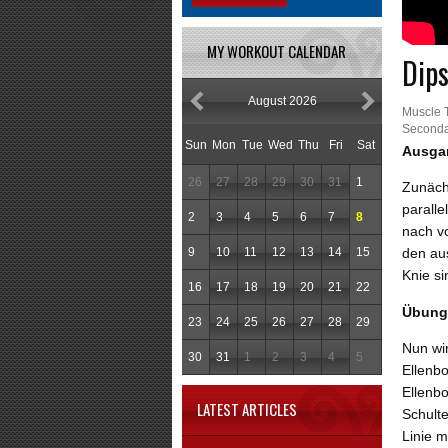
MY WORKOUT CALENDAR
Dips
August 2026
Muscle 
Seconda
Sun
Mon
Tue
Wed
Thu
Fri
Sat
Ausga
26
27
28
29
30
31
1
Zunächs
paralle
2
3
4
5
6
7
8
nach v
9
10
11
12
13
14
15
den au
Knie si
16
17
18
19
20
21
22
Übung
23
24
25
26
27
28
29
Nun wi
30
31
1
2
3
4
5
Ellenb
Ellenb
LATEST ARTICLES
Schult
Linie m