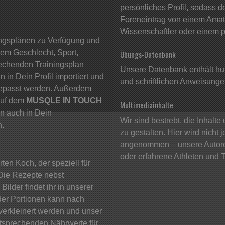
persönliches Profil, sodass d
Foreneintrag von einem Amate
Wissenschaftler oder einem p
ingsplänen zu Verfügung und
nem Geschlecht, Sport,
Übungs-Datenbank
rechenden Trainingsplan
Unsere Datenbank enthält hu
in Dein Profil importiert und
und schriftlichen Anweisunge
gepasst werden. Außerdem
auf dem
MUSQLE IN TOUCH
Multimediainhalte
nn auch in Dein
Wir sind bestrebt, die Inhalt
n.
zu gestalten. Hier wird nicht 
angenommen – unsere Autoren
oder erfahrene Athleten und T
ten Koch, der speziell für
. Die Rezepte nebst
lder findet ihr in unserer
der Portionen kann nach
verkleinert werden und unser
tsprechenden Nährwerte für