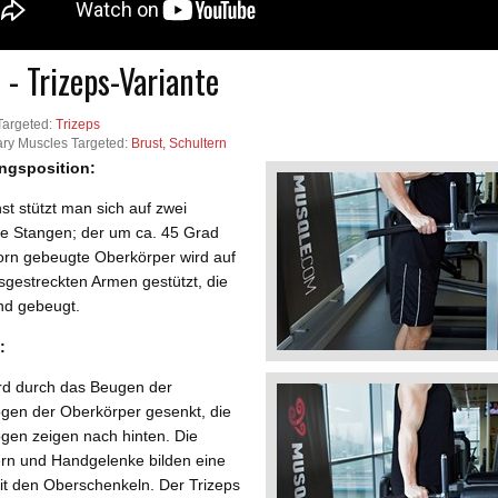
 - Trizeps-Variante
Targeted:
Trizeps
ry Muscles Targeted:
Brust, Schultern
ngsposition:
t stützt man sich auf zwei
le Stangen; der um ca. 45 Grad
orn gebeugte Oberkörper wird auf
sgestreckten Armen gestützt, die
nd gebeugt.
:
rd durch das Beugen der
ogen der Oberkörper gesenkt, die
ogen zeigen nach hinten. Die
ern und Handgelenke bilden eine
it den Oberschenkeln. Der Trizeps