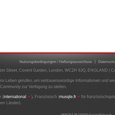
Nutzungsbedingungen / Haftungsausschluss
Datenschu
helton Street, Covent Garden, London, WC2H 9JQ, ENGLAND | 
 Leben gerufen, um vertrauenswürdige Informationen und wertv
 Community zur Verfügung zu stellen.
 (
international
), Französisch (
musqle.fr
für französischsp
gen Länder).
MUSQLE IN TOUCH Social Network