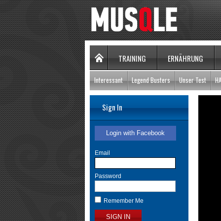
TRAINING
ERNÄHRUNG
Interessant
Legend Busters
Unser Test
H
Sign In
Login with Facebook
Email
Password
Remember Me
SIGN IN