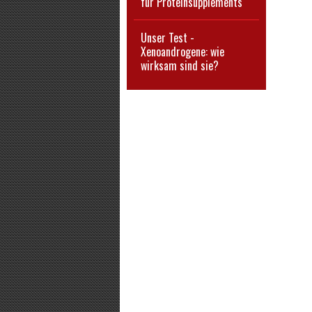
für Proteinsupplements
Unser Test -
Xenoandrogene: wie
wirksam sind sie?