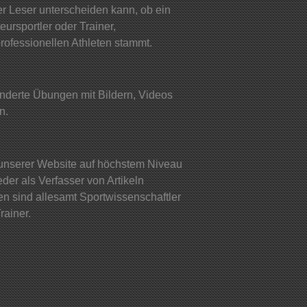
er Leser unterscheiden kann, ob ein
ursportler oder Trainer,
rofessionellen Athleten stammt.
nderte Übungen mit Bildern, Videos
n.
e unserer Website auf höchstem Niveau
jeder als Verfasser von Artikeln
 sind allesamt Sportwissenschaftler
rainer.