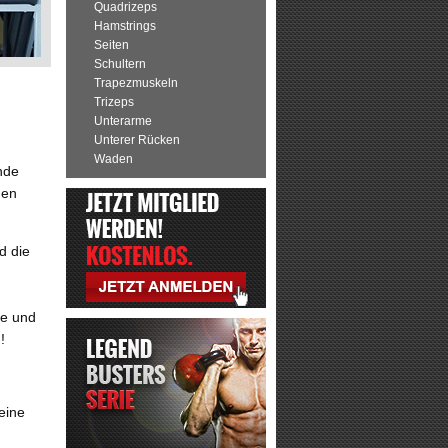
Quadrizeps
Hamstrings
Seiten
Schultern
Trapezmuskeln
Trizeps
Unterarme
Unterer Rücken
Waden
nde
den
d die
de und
!
eine