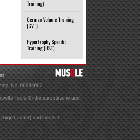
Training)
German Volume Training
(GVT)
Hypertrophy Specific
Training (HST)
tz
Comp. No. 08844082
olle Tools für die europäische und
rachige Länder) und Deutsch