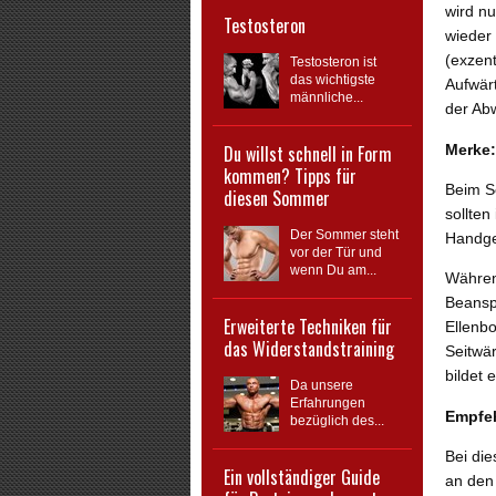
wird n
Testosteron
wieder
(exzen
Testosteron ist
das wichtigste
Aufwär
männliche...
der Ab
Merke:
Du willst schnell in Form
kommen? Tipps für
Beim S
diesen Sommer
sollten
Der Sommer steht
Handge
vor der Tür und
wenn Du am...
Währen
Beansp
Erweiterte Techniken für
Ellenb
das Widerstandstraining
Seitwä
bildet 
Da unsere
Erfahrungen
Empfe
bezüglich des...
Bei die
Ein vollständiger Guide
an den 