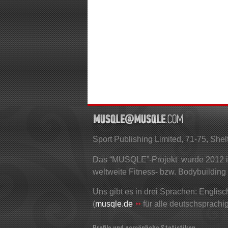
Sport Publishing Limited, 71-75, S
Das “MUSQLE”-Projekt wurde 2012 ins
weltweite Fitness- bzw. Bodybuilding
Uns gibt es in drei Sprachen: Englisch
(
musqle.de
für alle deutschsprachi
Profile und persönliche Statistiken