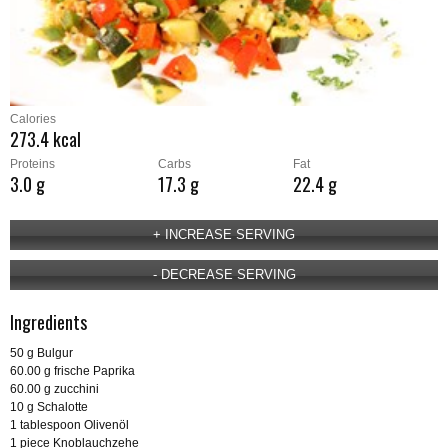
Calories
273.4 kcal
Proteins
Carbs
Fat
3.0 g
17.3 g
22.4 g
Ingredients
50 g Bulgur
60.00 g frische Paprika
60.00 g zucchini
10 g Schalotte
1 tablespoon Olivenöl
1 piece Knoblauchzehe