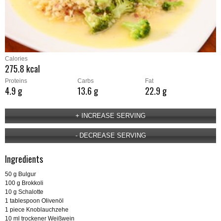
Calories
275.8 kcal
Proteins
Carbs
Fat
4.9 g
13.6 g
22.9 g
Ingredients
50 g Bulgur
100 g Brokkoli
10 g Schalotte
1 tablespoon Olivenöl
1 piece Knoblauchzehe
10 ml trockener Weißwein