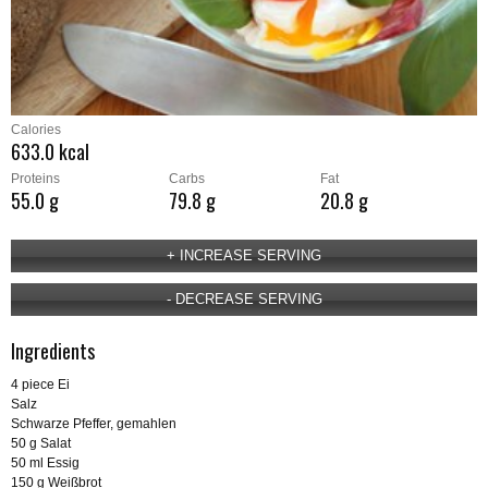
Calories
633.0 kcal
Proteins
Carbs
Fat
55.0 g
79.8 g
20.8 g
Ingredients
4 piece Ei
Salz
Schwarze Pfeffer, gemahlen
50 g Salat
50 ml Essig
150 g Weißbrot