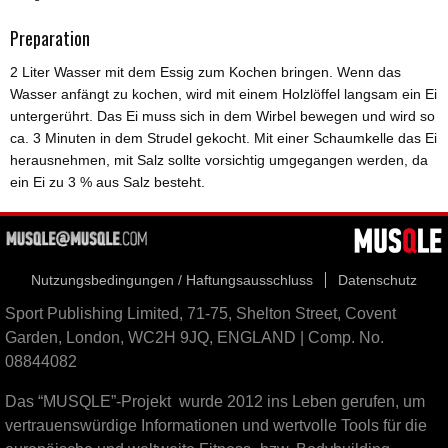
Preparation
2 Liter Wasser mit dem Essig zum Kochen bringen. Wenn das
Wasser anfängt zu kochen, wird mit einem Holzlöffel langsam ein Ei
untergerührt. Das Ei muss sich in dem Wirbel bewegen und wird so
ca. 3 Minuten in dem Strudel gekocht. Mit einer Schaumkelle das Ei
herausnehmen, mit Salz sollte vorsichtig umgegangen werden, da
ein Ei zu 3 % aus Salz besteht.
Nutzungsbedingungen / Haftungsausschluss
Datenschutz
Sport Publishing Limited, 71-75, Shelton Street, Covent
Garden, London, WC2H 9JQ, ENGLAND | Comp. No.
08844082
Das “MUSQLE”-Projekt wurde 2012 ins Leben gerufen, um
vertrauenswürdige Informationen und wertvolle Tools für die