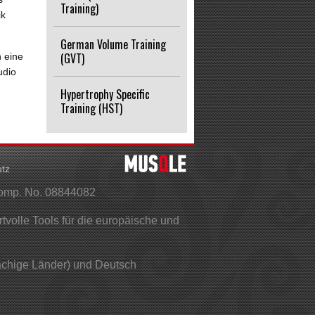
Training)
ik
German Volume Training
(GVT)
h eine
udio
Hypertrophy Specific
Training (HST)
tz
Comp. No. 08844082
olle Tools für die europäische und
rachige Länder) und Deutsch