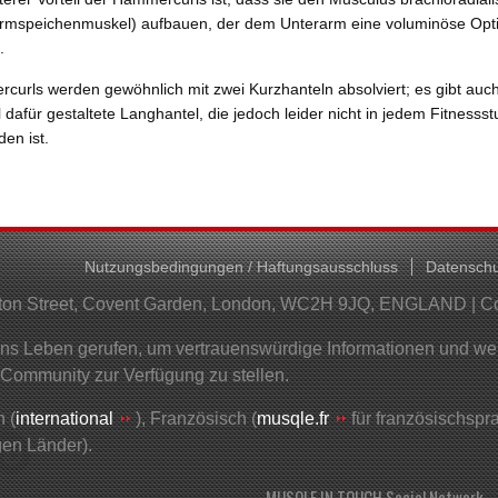
rmspeichenmuskel) aufbauen, der dem Unterarm eine voluminöse Opt
.
curls werden gewöhnlich mit zwei Kurzhanteln absolviert; es gibt auc
l dafür gestaltete Langhantel, die jedoch leider nicht in jedem Fitnessst
en ist.
Nutzungsbedingungen / Haftungsausschluss
Datenschu
helton Street, Covent Garden, London, WC2H 9JQ, ENGLAND | 
 Leben gerufen, um vertrauenswürdige Informationen und wertv
 Community zur Verfügung zu stellen.
 (
international
), Französisch (
musqle.fr
für französischsp
gen Länder).
MUSQLE IN TOUCH Social Network