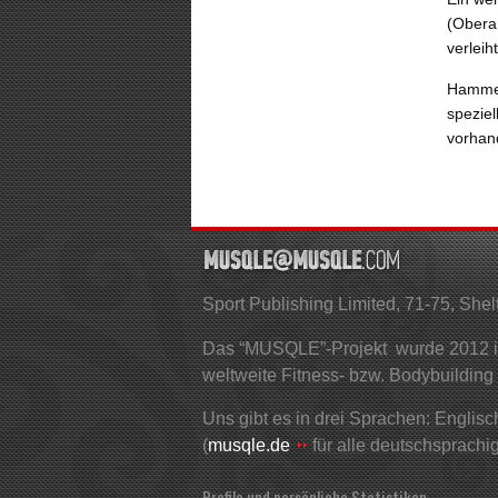
(Obera
verleiht
Hammer
speziel
vorhand
Sport Publishing Limited, 71-75, S
Das “MUSQLE”-Projekt wurde 2012 ins
weltweite Fitness- bzw. Bodybuilding
Uns gibt es in drei Sprachen: Englisch
(
musqle.de
für alle deutschsprachi
Profile und persönliche Statistiken