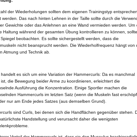
hlung:
zahl der Wiederholungen sollten dem eigenen Trainingstyp entspreche
 werden. Das nach hinten Lehnen in der Taille sollte durch die Verwe
erer Gewichte oder das Anlehnen an eine Wand vermieden werden. Um 
te Haltung während der gesamten Übung kontrollieren zu können, sollt
 Spiegel beobachten. Es sollte sichergestellt werden, dass die
smuskeln nicht beansprucht werden. Die Wiederholfrequenz hängt von 
en Atmung und Technik ab.
i handelt es sich um eine Variation der Hammercurls: Da es manchmal
ist, die Bewegung beider Arme zu koordinieren, erleichtert die
selnde Ausführung die Konzentration. Einige Sportler machen die
selnden Hammercurls im letzten Satz (wenn die Muskeln fast erschöpf
oder nur am Ende jedes Satzes (aus demselben Grund).
curls sind Curls, bei denen sich die Handflächen gegenüber stehen. 
 natürlichste Handstellung und verursacht daher die wenigsten
lenkprobleme.
terer Vorteil der Hammercurls ist, dass sie den Musculus brachioradiali