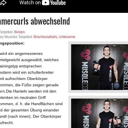
mercurls abwechselnd
Targeted:
Bizeps
ry Muscles Targeted:
Brachioradialis, Unterarme
ngsposition:
 wird ein angemessenes
ntelgewicht ausgewählt, welches
ainingstyp entsprechen
Sodann wird ein schulterbreiter
mit aufrechtem Oberkörper
ommen, die Füße zeigen gerade
orn.Die Hanteln werden mit den
lenken im neutralen Griff
ommen, d. h. die Handflächen sind
d der gesamten Übung einander
ndt (nach innen). Der Oberkörper
aufrecht.