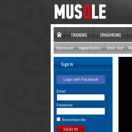
TRAINING
ERNÄHRUNG
Interessant
Legend Busters
Unser Test
H
Sign In
Login with Facebook
Email
Password
Remember Me
SIGN IN