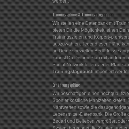
werden.
Trainingspläne & Trainingstagebuch
Wir stellen eine Datenbank mit Train
bieten Dir die Möglichkeit, einen Dei
Trainingszielen und Körpertyp entsp
auszuwählen. Jeder dieser Pläne kann 
an Deine speziellen Bedürfnisse an
kannst Du Deinen Plan mit anderen 
Social Network teilen. Jeder Plan ka
Trainingstagebuch
importiert werde
Ernährungspläne
Wir beschäftigen einen hochqualifizier
Sportler köstliche Mahlzeiten kreiert
Nährwerten sowie die dazugehörigen Bi
Lebensmittel-Datenbank. Die Größe 
Bedarf und Belieben vergrößert oder 
System berechnet die Zutaten und en