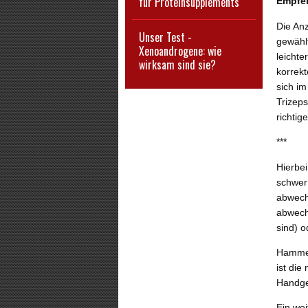
für Proteinsupplements
Empfe
Die An
Unser Test -
gewählt
Xenoandrogene: wie
leicht
wirksam sind sie?
korrek
sich im
Trizep
richtig
***
Hierbe
schwer 
abwech
abwech
sind) 
Hammer
ist die
Handge
Ein wei