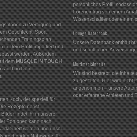
persönliches Profil, sodass d
Foreneintrag von einem Amate
Wissenschaftler oder einem p
ingsplänen zu Verfügung und
nem Geschlecht, Sport,
Übungs-Datenbank
rechenden Trainingsplan
Unsere Datenbank enthält hu
in Dein Profil importiert und
und schriftlichen Anweisunge
gepasst werden. Außerdem
auf dem
MUSQLE IN TOUCH
Multimediainhalte
nn auch in Dein
Wir sind bestrebt, die Inhalt
n.
zu gestalten. Hier wird nicht 
angenommen – unsere Autoren
oder erfahrene Athleten und T
ten Koch, der speziell für
. Die Rezepte nebst
lder findet ihr in unserer
der Portionen kann nach
verkleinert werden und unser
tsprechenden Nährwerte für