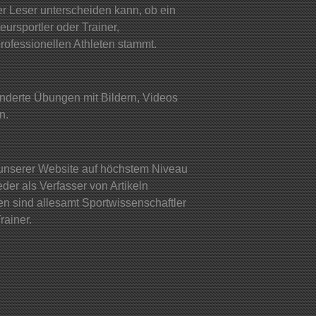
er Leser unterscheiden kann, ob ein
ursportler oder Trainer,
rofessionellen Athleten stammt.
nderte Übungen mit Bildern, Videos
n.
e unserer Website auf höchstem Niveau
jeder als Verfasser von Artikeln
 sind allesamt Sportwissenschaftler
rainer.