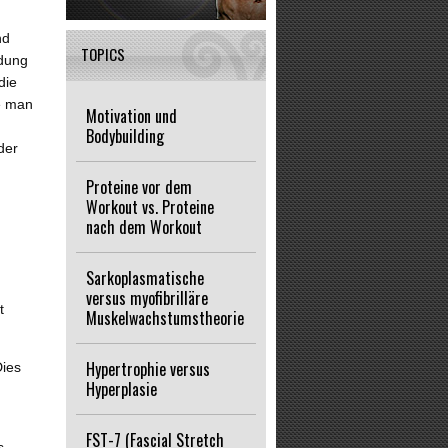
nd
TOPICS
ndung
die
e man
Motivation und
Bodybuilding
der
Proteine vor dem
Workout vs. Proteine
nach dem Workout
Sarkoplasmatische
versus myofibrilläre
t
Muskelwachstumstheorie
Hypertrophie versus
Dies
Hyperplasie
FST-7 (Fascial Stretch
s