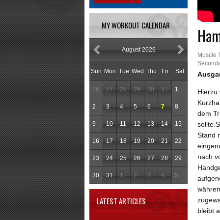
MY WORKOUT CALENDAR
Ham
August 2026
Muscle 
Seconda
Sun
Mon
Tue
Wed
Thu
Fri
Sat
Ausga
26
27
28
29
30
31
1
Hierzu
Kurzha
2
3
4
5
6
7
8
dem Tr
9
10
11
12
13
14
15
sollte.
Stand 
16
17
18
19
20
21
22
eingen
nach v
23
24
25
26
27
28
29
Handge
30
31
1
2
3
4
5
aufgen
währen
LATEST ARTICLES
zugewa
bleibt 