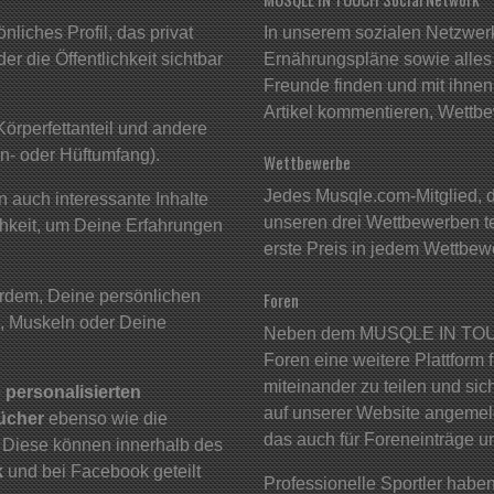
liches Profil, das privat
In unserem sozialen Netzwer
r die Öffentlichkeit sichtbar
Ernährungspläne sowie alles 
Freunde finden und mit ihnen 
Artikel kommentieren, Wettbe
Körperfettanteil und andere
n- oder Hüftumfang).
Wettbewerbe
Jedes Musqle.com-Mitglied, da
 auch interessante Inhalte
unseren drei Wettbewerben t
chkeit, um Deine Erfahrungen
erste Preis in jedem Wettbew
rdem, Deine persönlichen
Foren
, Muskeln oder Deine
Neben dem MUSQLE IN TOUC
Foren eine weitere Plattform 
miteinander zu teilen und si
e
personalisierten
auf unserer Website angemelde
bücher
ebenso wie die
das auch für Foreneinträge u
. Diese können innerhalb des
k
und bei Facebook geteilt
Professionelle Sportler haben