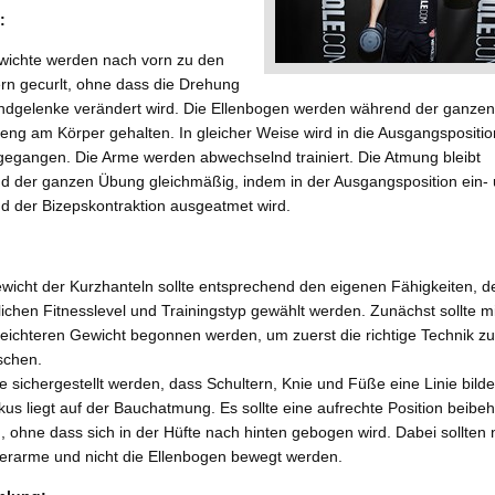
:
wichte werden nach vorn zu den
ern gecurlt, ohne dass die Drehung
ndgelenke verändert wird. Die Ellenbogen werden während der ganzen
eng am Körper gehalten. In gleicher Weise wird in die Ausgangspositio
gegangen. Die Arme werden abwechselnd trainiert. Die Atmung bleibt
d der ganzen Übung gleichmäßig, indem in der Ausgangsposition ein-
d der Bizepskontraktion ausgeatmet wird.
wicht der Kurzhanteln sollte entsprechend den eigenen Fähigkeiten, 
ichen Fitnesslevel und Trainingstyp gewählt werden. Zunächst sollte mi
leichteren Gewicht begonnen werden, um zuerst die richtige Technik zu
schen.
te sichergestellt werden, dass Schultern, Knie und Füße eine Linie bilde
us liegt auf der Bauchatmung. Es sollte eine aufrechte Position beibeh
 ohne dass sich in der Hüfte nach hinten gebogen wird. Dabei sollten 
terarme und nicht die Ellenbogen bewegt werden.