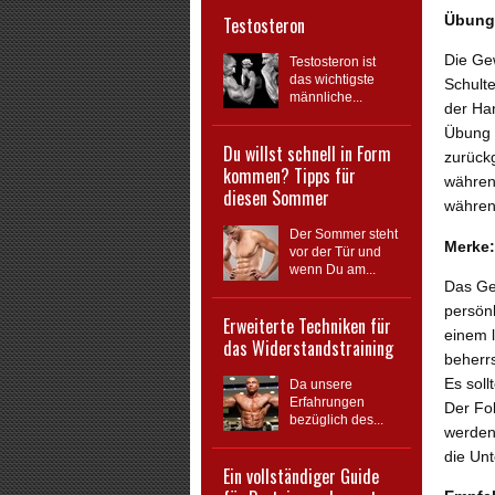
Übung
Testosteron
Die Ge
Testosteron ist
das wichtigste
Schult
männliche...
der Ha
Übung 
Du willst schnell in Form
zurück
kommen? Tipps für
währen
diesen Sommer
währen
Der Sommer steht
Merke:
vor der Tür und
wenn Du am...
Das Ge
persönl
Erweiterte Techniken für
einem 
das Widerstandstraining
beherr
Es soll
Da unsere
Erfahrungen
Der Fok
bezüglich des...
werden,
die Un
Ein vollständiger Guide