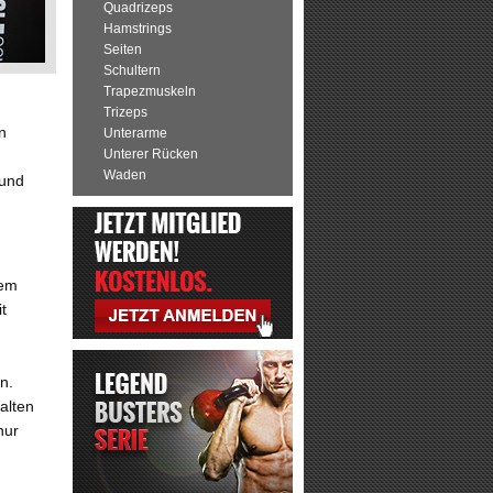
Quadrizeps
Hamstrings
Seiten
Schultern
Trapezmuskeln
Trizeps
n
Unterarme
Unterer Rücken
Waden
 und
dem
t
n.
alten
nur