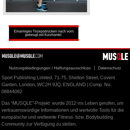
Einarmiges Trizepsdrücken nach vorn
gebeugt mit Kurzhantel
Nutzungsbedingungen / Haftungsausschluss
Datenschutz
Sport Publishing Limited, 71-75, Shelton Street, Covent
Garden, London, WC2H 9JQ, ENGLAND | Comp. No.
08844082
Das “MUSQLE”-Projekt wurde 2012 ins Leben gerufen, um
vertrauenswürdige Informationen und wertvolle Tools für die
europäische und weltweite Fitness- bzw. Bodybuilding
Community zur Verfügung zu stellen.