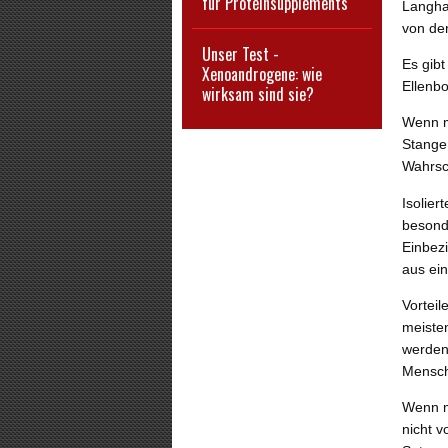
für Proteinsupplements
Langhan
von de
Unser Test -
Es gibt
Xenoandrogene: wie
Ellenb
wirksam sind sie?
Wenn m
Stange
Wahrsc
Isolier
besonde
Einbez
aus ein
Vorteil
meiste
werden)
Mensche
Wenn m
nicht 