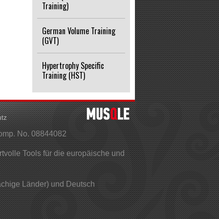
Training)
German Volume Training
(GVT)
Hypertrophy Specific
Training (HST)
tz
Comp. No. 08844082
olle Tools für die europäische und
rachige Länder) und Deutsch