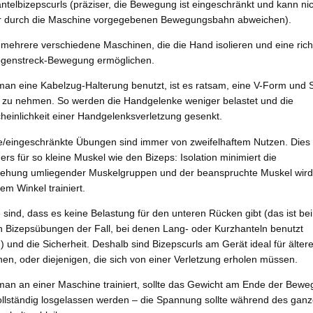
telbizepscurls (präziser, die Bewegung ist eingeschränkt und kann nic
r durch die Maschine vorgegebenen Bewegungsbahn abweichen).
 mehrere verschiedene Maschinen, die die Hand isolieren und eine rich
ogenstreck-Bewegung ermöglichen.
an eine Kabelzug-Halterung benutzt, ist es ratsam, eine V-Form und 
 zu nehmen. So werden die Handgelenke weniger belastet und die
heinlichkeit einer Handgelenksverletzung gesenkt.
te/eingeschränkte Übungen sind immer von zweifelhaftem Nutzen. Dies g
rs für so kleine Muskel wie den Bizeps: Isolation minimiert die
iehung umliegender Muskelgruppen und der beanspruchte Muskel wird
em Winkel trainiert.
e sind, dass es keine Belastung für den unteren Rücken gibt (das ist be
n Bizepsübungen der Fall, bei denen Lang- oder Kurzhanteln benutzt
 und die Sicherheit. Deshalb sind Bizepscurls am Gerät ideal für älter
n, oder diejenigen, die sich von einer Verletzung erholen müssen.
an an einer Maschine trainiert, sollte das Gewicht am Ende der Bew
vollständig losgelassen werden – die Spannung sollte während des gan