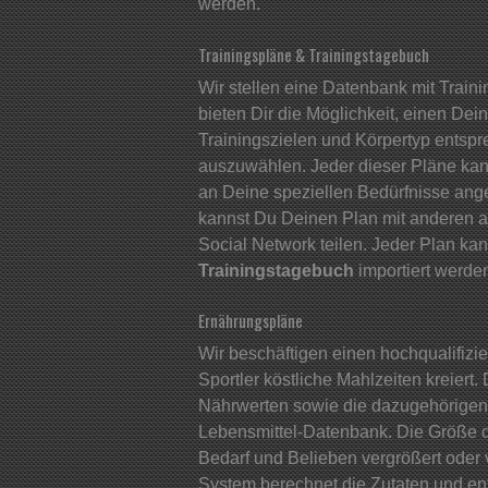
werden.
Trainingspläne & Trainingstagebuch
Wir stellen eine Datenbank mit Train
bieten Dir die Möglichkeit, einen Dei
Trainingszielen und Körpertyp entsp
auszuwählen. Jeder dieser Pläne kann 
an Deine speziellen Bedürfnisse an
kannst Du Deinen Plan mit anderen 
Social Network teilen. Jeder Plan ka
Trainingstagebuch
importiert werde
Ernährungspläne
Wir beschäftigen einen hochqualifizier
Sportler köstliche Mahlzeiten kreiert
Nährwerten sowie die dazugehörigen Bi
Lebensmittel-Datenbank. Die Größe 
Bedarf und Belieben vergrößert oder 
System berechnet die Zutaten und en