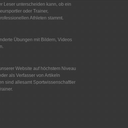
er Leser unterscheiden kann, ob ein
ursportler oder Trainer,
rofessionellen Athleten stammt.
nderte Übungen mit Bildern, Videos
n.
e unserer Website auf höchstem Niveau
jeder als Verfasser von Artikeln
 sind allesamt Sportwissenschaftler
rainer.