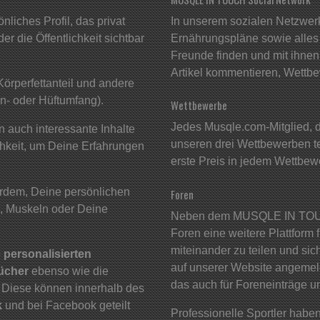
liches Profil, das privat
In unserem sozialen Netzwer
r die Öffentlichkeit sichtbar
Ernährungspläne sowie alles 
Freunde finden und mit ihnen 
Artikel kommentieren, Wettbe
Körperfettanteil und andere
n- oder Hüftumfang).
Wettbewerbe
Jedes Musqle.com-Mitglied, da
 auch interessante Inhalte
unseren drei Wettbewerben t
chkeit, um Deine Erfahrungen
erste Preis in jedem Wettbew
rdem, Deine persönlichen
Foren
, Muskeln oder Deine
Neben dem MUSQLE IN TOUC
Foren eine weitere Plattform 
miteinander zu teilen und si
e
personalisierten
auf unserer Website angemelde
bücher
ebenso wie die
das auch für Foreneinträge u
. Diese können innerhalb des
k
und bei Facebook geteilt
Professionelle Sportler haben