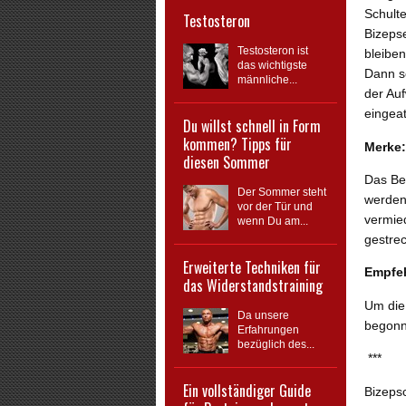
Schulte
Testosteron
Bizeps
Testosteron ist
bleiben
das wichtigste
Dann s
männliche...
der Au
eingea
Du willst schnell in Form
kommen? Tipps für
Merke:
diesen Sommer
Das Be
Der Sommer steht
werden
vor der Tür und
vermie
wenn Du am...
gestrec
Erweiterte Techniken für
Empfe
das Widerstandstraining
Um die 
Da unsere
begonn
Erfahrungen
bezüglich des...
***
Ein vollständiger Guide
Bizepsc