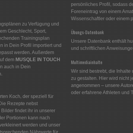
persönliches Profil, sodass d
Foreneintrag von einem Amate
Wissenschaftler oder einem p
ingsplänen zu Verfügung und
nem Geschlecht, Sport,
Übungs-Datenbank
rechenden Trainingsplan
Unsere Datenbank enthält hu
in Dein Profil importiert und
und schriftlichen Anweisunge
gepasst werden. Außerdem
auf dem
MUSQLE IN TOUCH
Multimediainhalte
nn auch in Dein
Wir sind bestrebt, die Inhalt
n.
zu gestalten. Hier wird nicht 
angenommen – unsere Autoren
oder erfahrene Athleten und T
ten Koch, der speziell für
. Die Rezepte nebst
lder findet ihr in unserer
der Portionen kann nach
verkleinert werden und unser
tsprechenden Nährwerte für