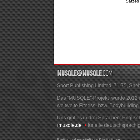
Satzes 
Sport Publishing Limited, 71-75, S
Das “MUSQLE”-Projekt wurde 2012 ins
weltweite Fitness- bzw. Bodybuilding
Uns gibt es in drei Sprachen: Englisch
(
musqle.de
für alle deutschsprachi
Profile und persönliche Statistiken