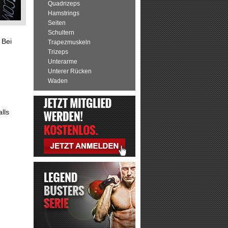
Quadrizeps
Hamstrings
Seiten
Schultern
 Bei
Trapezmuskeln
Trizeps
Unterarme
Unterer Rücken
Waden
lls