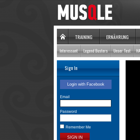
TRAINING
ERNÄHRUNG
Interessant
Legend Busters
Unser Test
H
Sign In
Login with Facebook
Email
Password
Remember Me
SIGN IN