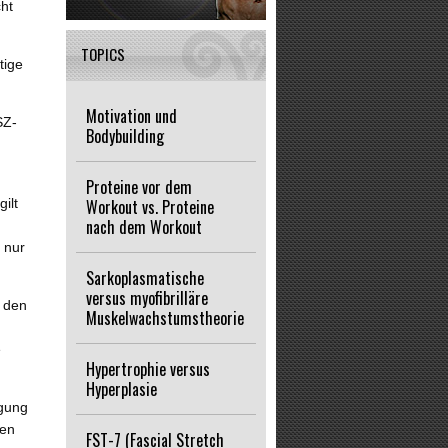
ht
TOPICS
tige
Motivation und
SZ-
Bodybuilding
Proteine vor dem
ilt
Workout vs. Proteine
nach dem Workout
 nur
Sarkoplasmatische
versus myofibrilläre
i den
Muskelwachstumstheorie
e
Hypertrophie versus
Hyperplasie
egung
zen
FST-7 (Fascial Stretch