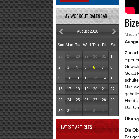
MY WORKOUT CALENDAR
Biz
August 2026
Muscle 
Ausga
Sun
Mon
Tue
Wed
Thu
Fri
Sat
Zunäch
26
27
28
29
30
31
1
eigene
Gewich
2
3
4
5
6
7
8
Gerät P
9
10
11
12
13
14
15
schult
Nun wer
16
17
18
19
20
21
22
gehalte
23
24
25
26
27
28
29
Handfl
Der Obe
30
31
1
2
3
4
5
Übung
LATEST ARTICLES
Die Ob
Beugen