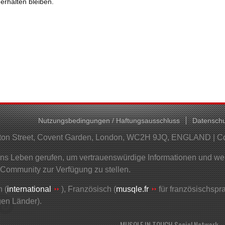
erhalten bleiben.
Nutzungsbedingungen / Haftungsausschluss
Datenschu
helton Street, Covent Garden, London, WC2H 9JQ, ENGLAND | 
 Leben gerufen, um vertrauenswürdige Informationen und wertv
 Community zur Verfügung zu stellen.
 (
international
), Französisch (
musqle.fr
für französischsp
gen Länder).
MUSQLE IN TOUCH Social Network