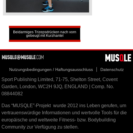
Beidarmiges Trizepsdrücken nach vorn
gebeugt mit Kurzhantel
Nutzungsbedingungen / Haftungsausschluss
Datenschutz
Sport Publishing Limited, 71-75, Shelton Street, Covent
Garden, London, WC2H 9JQ, ENGLAND | Comp. No.
08844082
Das “MUSQLE”-Projekt wurde 2012 ins Leben gerufen, um
vertrauenswürdige Informationen und wertvolle Tools für die
europäische und weltweite Fitness- bzw. Bodybuilding
Community zur Verfügung zu stellen.